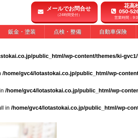
花高
メールでお問合せ
050-52
（24時間受付）
営業時間：9:00
鈑金・塗装
点検・整備
自動車保険
stokai.co.jp/public_html/wp-content/themes/ki-gvc1
in
/home/gvc4/lotastokai.co.jp/public_html/wp-conten
 in
/home/gvc4/lotastokai.co.jp/public_html/wp-conte
ll in
/home/gvc4/lotastokai.co.jp/public_html/wp-con