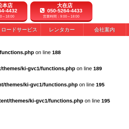
松本店
大在店
64-4432
050-5264-4433
～18:00
営業時間：9:00～18:00
ロードサービス
レンタカー
会社案内
/functions.php
on line
188
t/themes/ki-gvc1/functions.php
on line
189
nt/themes/ki-gvc1/functions.php
on line
195
tent/themes/ki-gvc1/functions.php
on line
195