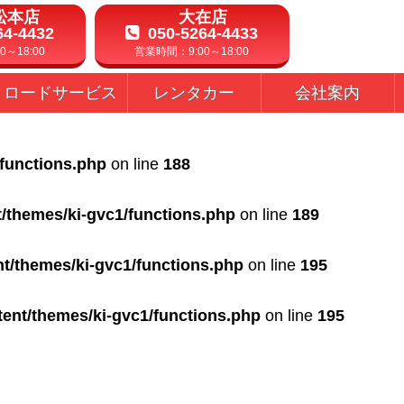
松本店
大在店
64-4432
050-5264-4433
～18:00
営業時間：9:00～18:00
ロードサービス
レンタカー
会社案内
/functions.php
on line
188
t/themes/ki-gvc1/functions.php
on line
189
nt/themes/ki-gvc1/functions.php
on line
195
tent/themes/ki-gvc1/functions.php
on line
195