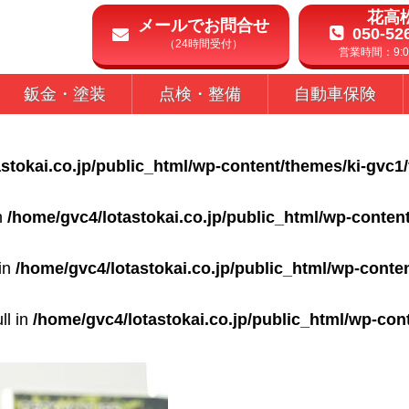
花高
メールでお問合せ
050-52
（24時間受付）
営業時間：9:00
鈑金・塗装
点検・整備
自動車保険
stokai.co.jp/public_html/wp-content/themes/ki-gvc1
in
/home/gvc4/lotastokai.co.jp/public_html/wp-conten
 in
/home/gvc4/lotastokai.co.jp/public_html/wp-conte
ll in
/home/gvc4/lotastokai.co.jp/public_html/wp-con