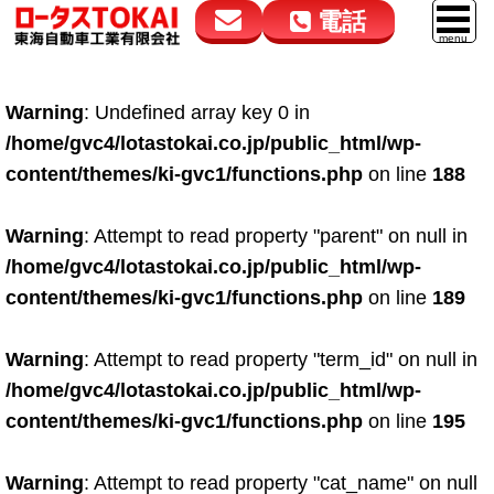
電話
花高松本店
大在店
マイカーリース
Warning
: Undefined array key 0 in
050-5264-4432
050-5264-4433
車販売
/home/gvc4/lotastokai.co.jp/public_html/wp-
9:00～18:00
9:00～18:00
content/themes/ki-gvc1/functions.php
on line
188
スマイル車検
鈑金・塗装
Warning
: Attempt to read property "parent" on null in
/home/gvc4/lotastokai.co.jp/public_html/wp-
点検・整備
content/themes/ki-gvc1/functions.php
on line
189
自動車保険
Warning
: Attempt to read property "term_id" on null in
ロードサービス
/home/gvc4/lotastokai.co.jp/public_html/wp-
レンタカー
content/themes/ki-gvc1/functions.php
on line
195
会社案内
Warning
: Attempt to read property "cat_name" on null