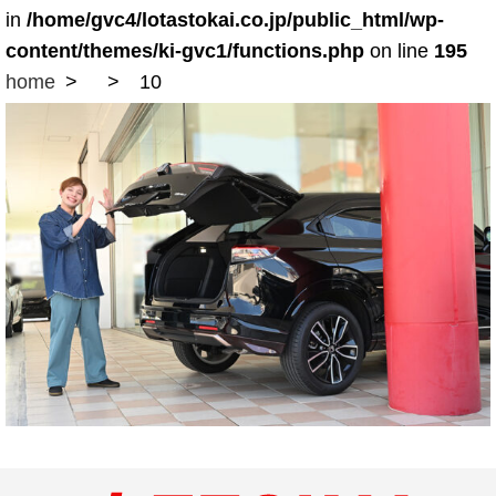
in
/home/gvc4/lotastokai.co.jp/public_html/wp-
content/themes/ki-gvc1/functions.php
on line
195
home
10