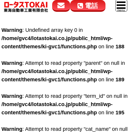
電話
花高松本店
大在店
マイカーリース
Warning
: Undefined array key 0 in
050-5264-4432
050-5264-4433
車販売
/home/gvc4/lotastokai.co.jp/public_html/wp-
9:00～18:00
9:00～18:00
content/themes/ki-gvc1/functions.php
on line
188
スマイル車検
鈑金・塗装
Warning
: Attempt to read property "parent" on null in
/home/gvc4/lotastokai.co.jp/public_html/wp-
点検・整備
content/themes/ki-gvc1/functions.php
on line
189
自動車保険
Warning
: Attempt to read property "term_id" on null in
ロードサービス
/home/gvc4/lotastokai.co.jp/public_html/wp-
レンタカー
content/themes/ki-gvc1/functions.php
on line
195
会社案内
Warning
: Attempt to read property "cat_name" on null