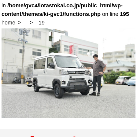
in
/home/gvc4/lotastokai.co.jp/public_html/wp-
content/themes/ki-gvc1/functions.php
on line
195
home
19