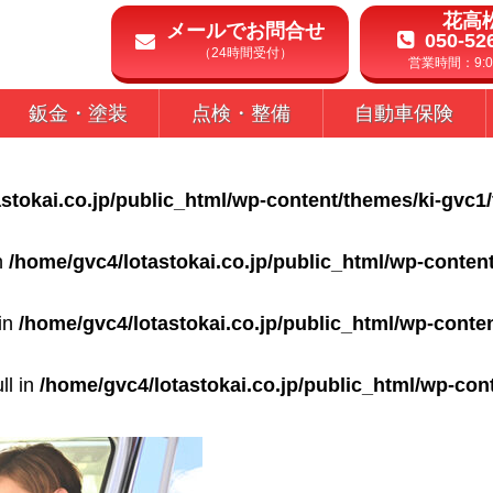
花高
メールでお問合せ
050-52
（24時間受付）
営業時間：9:00
鈑金・塗装
点検・整備
自動車保険
stokai.co.jp/public_html/wp-content/themes/ki-gvc1
in
/home/gvc4/lotastokai.co.jp/public_html/wp-conten
 in
/home/gvc4/lotastokai.co.jp/public_html/wp-conte
ll in
/home/gvc4/lotastokai.co.jp/public_html/wp-con