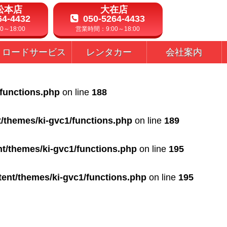
松本店
大在店
64-4432
050-5264-4433
～18:00
営業時間：9:00～18:00
ロードサービス
レンタカー
会社案内
/functions.php
on line
188
t/themes/ki-gvc1/functions.php
on line
189
nt/themes/ki-gvc1/functions.php
on line
195
tent/themes/ki-gvc1/functions.php
on line
195