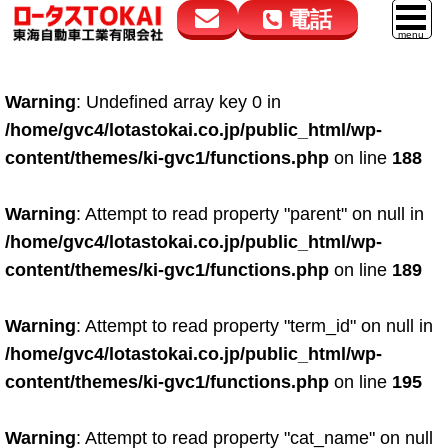
電話
花高松本店
大在店
マイカーリース
Warning
: Undefined array key 0 in
050-5264-4432
050-5264-4433
車販売
/home/gvc4/lotastokai.co.jp/public_html/wp-
9:00～18:00
9:00～18:00
content/themes/ki-gvc1/functions.php
on line
188
スマイル車検
鈑金・塗装
Warning
: Attempt to read property "parent" on null in
/home/gvc4/lotastokai.co.jp/public_html/wp-
点検・整備
content/themes/ki-gvc1/functions.php
on line
189
自動車保険
Warning
: Attempt to read property "term_id" on null in
ロードサービス
/home/gvc4/lotastokai.co.jp/public_html/wp-
レンタカー
content/themes/ki-gvc1/functions.php
on line
195
会社案内
Warning
: Attempt to read property "cat_name" on null