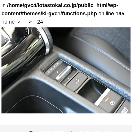
in
/home/gvc4/lotastokai.co.jp/public_html/wp-
content/themes/ki-gvc1/functions.php
on line
195
home
24