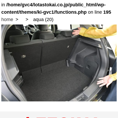
in
/home/gvc4/lotastokai.co.jp/public_html/wp-
content/themes/ki-gvc1/functions.php
on line
195
home
aqua (20)