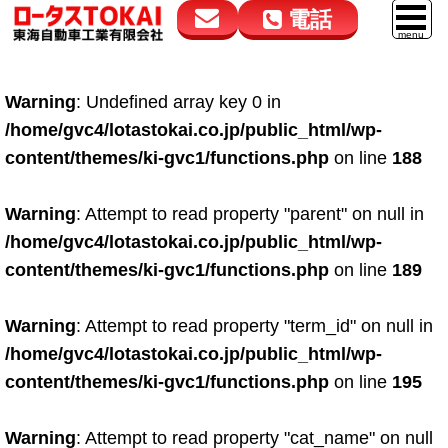
電話
花高松本店
大在店
マイカーリース
Warning
: Undefined array key 0 in
050-5264-4432
050-5264-4433
車販売
/home/gvc4/lotastokai.co.jp/public_html/wp-
9:00～18:00
9:00～18:00
content/themes/ki-gvc1/functions.php
on line
188
スマイル車検
鈑金・塗装
Warning
: Attempt to read property "parent" on null in
/home/gvc4/lotastokai.co.jp/public_html/wp-
点検・整備
content/themes/ki-gvc1/functions.php
on line
189
自動車保険
Warning
: Attempt to read property "term_id" on null in
ロードサービス
/home/gvc4/lotastokai.co.jp/public_html/wp-
レンタカー
content/themes/ki-gvc1/functions.php
on line
195
会社案内
Warning
: Attempt to read property "cat_name" on null