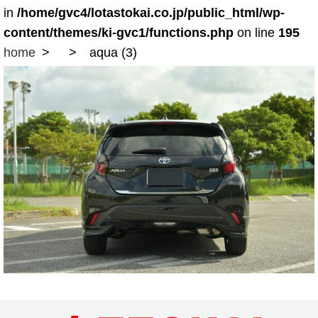
in
/home/gvc4/lotastokai.co.jp/public_html/wp-
content/themes/ki-gvc1/functions.php
on line
195
home
aqua (3)