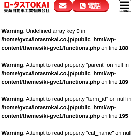
電話
花高松本店
大在店
マイカーリース
Warning
: Undefined array key 0 in
050-5264-4432
050-5264-4433
車販売
/home/gvc4/lotastokai.co.jp/public_html/wp-
9:00～18:00
9:00～18:00
content/themes/ki-gvc1/functions.php
on line
188
スマイル車検
鈑金・塗装
Warning
: Attempt to read property "parent" on null in
/home/gvc4/lotastokai.co.jp/public_html/wp-
点検・整備
content/themes/ki-gvc1/functions.php
on line
189
自動車保険
Warning
: Attempt to read property "term_id" on null in
ロードサービス
/home/gvc4/lotastokai.co.jp/public_html/wp-
レンタカー
content/themes/ki-gvc1/functions.php
on line
195
会社案内
Warning
: Attempt to read property "cat_name" on null