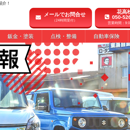
紹介！
花高
メールでお問合せ
050-52
（24時間受付）
営業時間：9:00
鈑金・塗装
点検・整備
自動車保険