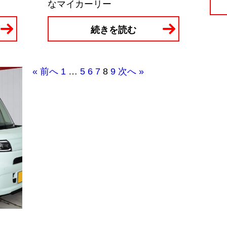
なマイカーリー
続きを読む
« 前へ
1
…
5
6
7
8
9
次へ »