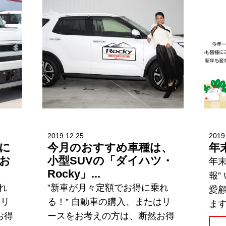
2019.12.25
2019
に
今月のおすすめ車種は、
年
お
小型SUVの「ダイハツ・
年末
Rocky」...
報”
れ
”新車が月々定額でお得に乗れ
愛
はリ
る！” 自動車の購入、またはリ
ます
お得
ースをお考えの方は、断然お得