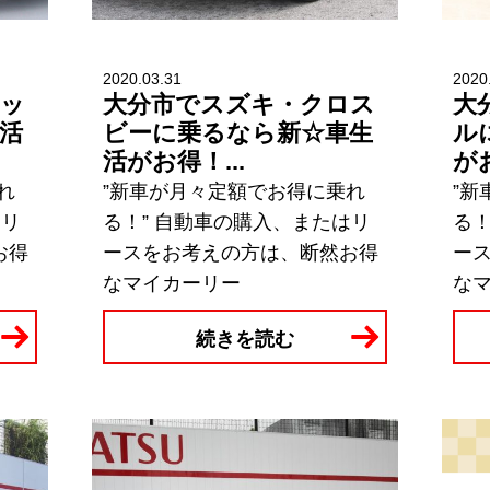
2020.03.31
2020
ィッ
大分市でスズキ・クロス
大
活
ビーに乗るなら新☆車生
ル
活がお得！...
がお
れ
”新車が月々定額でお得に乗れ
”
はリ
る！” 自動車の購入、またはリ
る！
お得
ースをお考えの方は、断然お得
ー
なマイカーリー
な
続きを読む