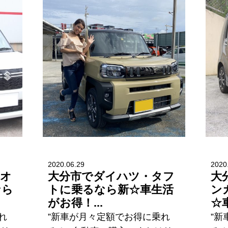
2020.06.29
2020
リオ
大分市でダイハツ・タフ
大
なら
トに乗るなら新☆車生活
ン
がお得！...
☆
れ
”新車が月々定額でお得に乗れ
”