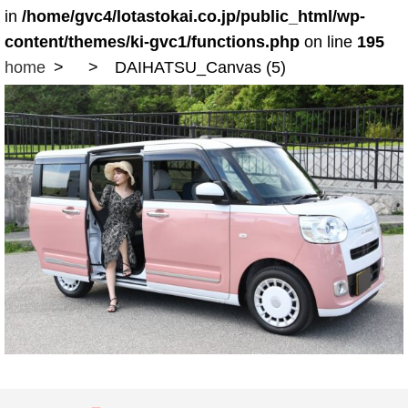
in
/home/gvc4/lotastokai.co.jp/public_html/wp-
content/themes/ki-gvc1/functions.php
on line
195
home
DAIHATSU_Canvas (5)