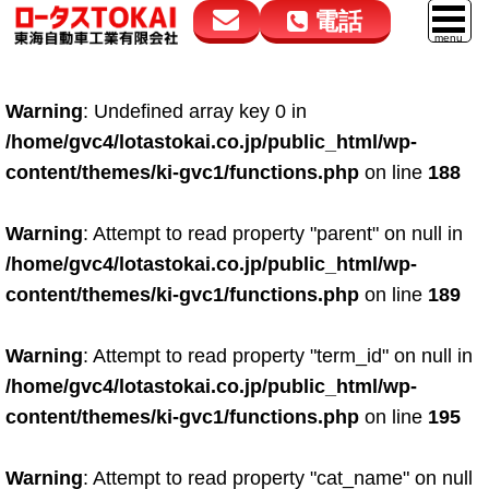
電話
花高松本店
大在店
マイカーリース
Warning
: Undefined array key 0 in
050-5264-4432
050-5264-4433
車販売
/home/gvc4/lotastokai.co.jp/public_html/wp-
9:00～18:00
9:00～18:00
content/themes/ki-gvc1/functions.php
on line
188
スマイル車検
鈑金・塗装
Warning
: Attempt to read property "parent" on null in
/home/gvc4/lotastokai.co.jp/public_html/wp-
点検・整備
content/themes/ki-gvc1/functions.php
on line
189
自動車保険
Warning
: Attempt to read property "term_id" on null in
ロードサービス
/home/gvc4/lotastokai.co.jp/public_html/wp-
レンタカー
content/themes/ki-gvc1/functions.php
on line
195
会社案内
Warning
: Attempt to read property "cat_name" on null