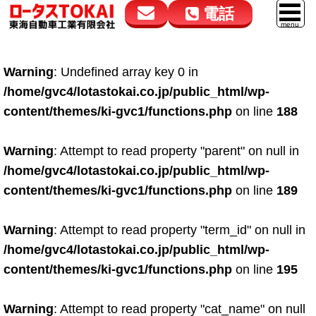
電話
花高松本店
大在店
マイカーリース
Warning
: Undefined array key 0 in
050-5264-4432
050-5264-4433
車販売
/home/gvc4/lotastokai.co.jp/public_html/wp-
9:00～18:00
9:00～18:00
content/themes/ki-gvc1/functions.php
on line
188
スマイル車検
鈑金・塗装
Warning
: Attempt to read property "parent" on null in
/home/gvc4/lotastokai.co.jp/public_html/wp-
点検・整備
content/themes/ki-gvc1/functions.php
on line
189
自動車保険
Warning
: Attempt to read property "term_id" on null in
ロードサービス
/home/gvc4/lotastokai.co.jp/public_html/wp-
レンタカー
content/themes/ki-gvc1/functions.php
on line
195
会社案内
Warning
: Attempt to read property "cat_name" on null