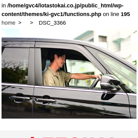
in
/home/gvc4/lotastokai.co.jp/public_html/wp-
content/themes/ki-gvc1/functions.php
on line
195
home
DSC_3366