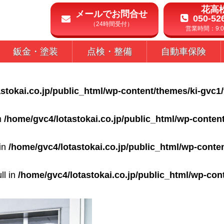
花高
メールでお問合せ
050-52
（24時間受付）
営業時間：9:00
鈑金・塗装
点検・整備
自動車保険
stokai.co.jp/public_html/wp-content/themes/ki-gvc1
in
/home/gvc4/lotastokai.co.jp/public_html/wp-conten
 in
/home/gvc4/lotastokai.co.jp/public_html/wp-conte
ll in
/home/gvc4/lotastokai.co.jp/public_html/wp-con