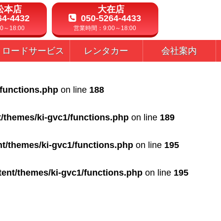
松本店
大在店
64-4432
050-5264-4433
～18:00
営業時間：9:00～18:00
ロードサービス
レンタカー
会社案内
/functions.php
on line
188
t/themes/ki-gvc1/functions.php
on line
189
nt/themes/ki-gvc1/functions.php
on line
195
tent/themes/ki-gvc1/functions.php
on line
195