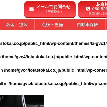
花高
メールでお問合せ
050-52
（24時間受付）
営業時間：9:00
鈑金・塗装
点検・整備
自動車保険
stokai.co.jp/public_html/wp-content/themes/ki-gvc1
in
/home/gvc4/lotastokai.co.jp/public_html/wp-conten
 in
/home/gvc4/lotastokai.co.jp/public_html/wp-conte
ll in
/home/gvc4/lotastokai.co.jp/public_html/wp-con