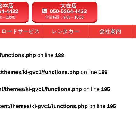
松本店
大在店
64-4432
050-5264-4433
～18:00
営業時間：9:00～18:00
ロードサービス
レンタカー
会社案内
/functions.php
on line
188
t/themes/ki-gvc1/functions.php
on line
189
nt/themes/ki-gvc1/functions.php
on line
195
tent/themes/ki-gvc1/functions.php
on line
195