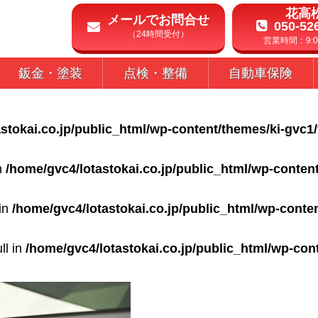
花高
メールでお問合せ
050-52
（24時間受付）
営業時間：9:00
鈑金・塗装
点検・整備
自動車保険
stokai.co.jp/public_html/wp-content/themes/ki-gvc1
in
/home/gvc4/lotastokai.co.jp/public_html/wp-conten
 in
/home/gvc4/lotastokai.co.jp/public_html/wp-conte
ll in
/home/gvc4/lotastokai.co.jp/public_html/wp-con