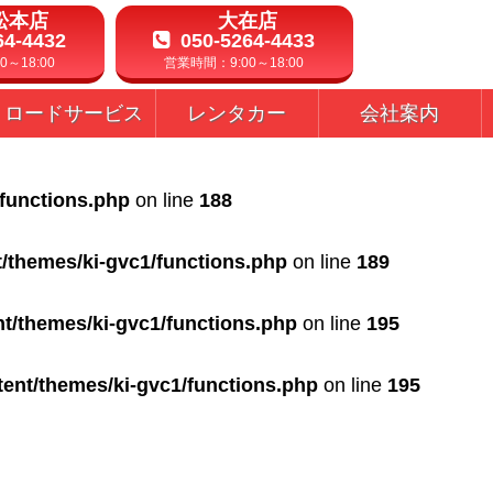
松本店
大在店
64-4432
050-5264-4433
～18:00
営業時間：9:00～18:00
ロードサービス
レンタカー
会社案内
/functions.php
on line
188
t/themes/ki-gvc1/functions.php
on line
189
nt/themes/ki-gvc1/functions.php
on line
195
tent/themes/ki-gvc1/functions.php
on line
195