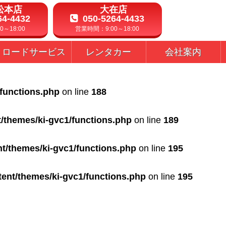
松本店
大在店
64-4432
050-5264-4433
～18:00
営業時間：9:00～18:00
ロードサービス
レンタカー
会社案内
/functions.php
on line
188
t/themes/ki-gvc1/functions.php
on line
189
nt/themes/ki-gvc1/functions.php
on line
195
tent/themes/ki-gvc1/functions.php
on line
195