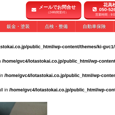
花高
メールでお問合せ
050-52
（24時間受付）
営業時間：9:00
鈑金・塗装
点検・整備
自動車保険
stokai.co.jp/public_html/wp-content/themes/ki-gvc1
in
/home/gvc4/lotastokai.co.jp/public_html/wp-conten
 in
/home/gvc4/lotastokai.co.jp/public_html/wp-conte
ll in
/home/gvc4/lotastokai.co.jp/public_html/wp-con