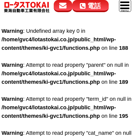
電話
花高松本店
大在店
マイカーリース
Warning
: Undefined array key 0 in
050-5264-4432
050-5264-4433
車販売
/home/gvc4/lotastokai.co.jp/public_html/wp-
9:00～18:00
9:00～18:00
content/themes/ki-gvc1/functions.php
on line
188
スマイル車検
鈑金・塗装
Warning
: Attempt to read property "parent" on null in
/home/gvc4/lotastokai.co.jp/public_html/wp-
点検・整備
content/themes/ki-gvc1/functions.php
on line
189
自動車保険
Warning
: Attempt to read property "term_id" on null in
ロードサービス
/home/gvc4/lotastokai.co.jp/public_html/wp-
レンタカー
content/themes/ki-gvc1/functions.php
on line
195
会社案内
Warning
: Attempt to read property "cat_name" on null