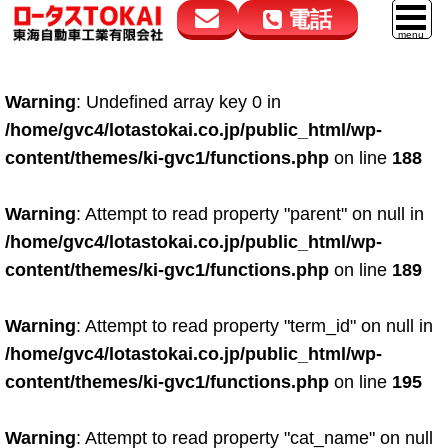
電話
花高松本店
大在店
マイカーリース
Warning
: Undefined array key 0 in
050-5264-4432
050-5264-4433
車販売
/home/gvc4/lotastokai.co.jp/public_html/wp-
9:00～18:00
9:00～18:00
content/themes/ki-gvc1/functions.php
on line
188
スマイル車検
鈑金・塗装
Warning
: Attempt to read property "parent" on null in
/home/gvc4/lotastokai.co.jp/public_html/wp-
点検・整備
content/themes/ki-gvc1/functions.php
on line
189
自動車保険
Warning
: Attempt to read property "term_id" on null in
ロードサービス
/home/gvc4/lotastokai.co.jp/public_html/wp-
レンタカー
content/themes/ki-gvc1/functions.php
on line
195
会社案内
Warning
: Attempt to read property "cat_name" on null