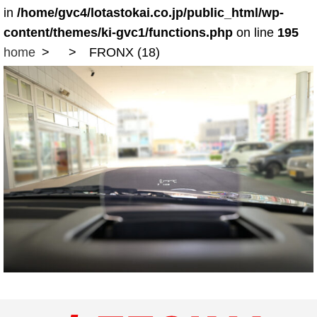
in
/home/gvc4/lotastokai.co.jp/public_html/wp-
content/themes/ki-gvc1/functions.php
on line
195
home
FRONX (18)