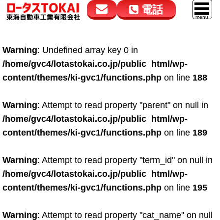
電話
花高松本店
大在店
マイカーリース
Warning
: Undefined array key 0 in
050-5264-4432
050-5264-4433
車販売
/home/gvc4/lotastokai.co.jp/public_html/wp-
9:00～18:00
9:00～18:00
content/themes/ki-gvc1/functions.php
on line
188
スマイル車検
鈑金・塗装
Warning
: Attempt to read property "parent" on null in
/home/gvc4/lotastokai.co.jp/public_html/wp-
点検・整備
content/themes/ki-gvc1/functions.php
on line
189
自動車保険
Warning
: Attempt to read property "term_id" on null in
ロードサービス
/home/gvc4/lotastokai.co.jp/public_html/wp-
レンタカー
content/themes/ki-gvc1/functions.php
on line
195
会社案内
Warning
: Attempt to read property "cat_name" on null