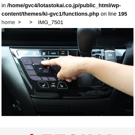
in
/home/gvc4/lotastokai.co.jp/public_html/wp-
content/themes/ki-gvc1/functions.php
on line
195
home
IMG_7501