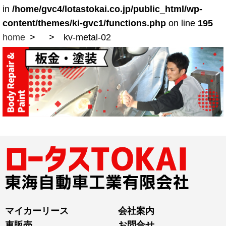
in
/home/gvc4/lotastokai.co.jp/public_html/wp-
content/themes/ki-gvc1/functions.php
on line
195
home
kv-metal-02
マイカーリース
会社案内
車販売
お問合せ