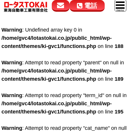
電話
花高松本店
大在店
マイカーリース
Warning
: Undefined array key 0 in
050-5264-4432
050-5264-4433
車販売
/home/gvc4/lotastokai.co.jp/public_html/wp-
9:00～18:00
9:00～18:00
content/themes/ki-gvc1/functions.php
on line
188
スマイル車検
鈑金・塗装
Warning
: Attempt to read property "parent" on null in
/home/gvc4/lotastokai.co.jp/public_html/wp-
点検・整備
content/themes/ki-gvc1/functions.php
on line
189
自動車保険
Warning
: Attempt to read property "term_id" on null in
ロードサービス
/home/gvc4/lotastokai.co.jp/public_html/wp-
レンタカー
content/themes/ki-gvc1/functions.php
on line
195
会社案内
Warning
: Attempt to read property "cat_name" on null