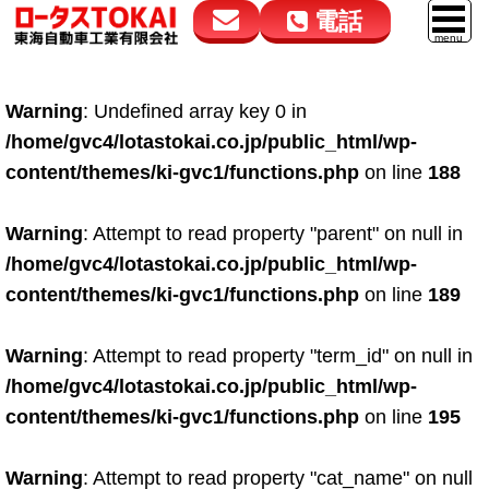
電話
花高松本店
大在店
マイカーリース
Warning
: Undefined array key 0 in
050-5264-4432
050-5264-4433
車販売
/home/gvc4/lotastokai.co.jp/public_html/wp-
9:00～18:00
9:00～18:00
content/themes/ki-gvc1/functions.php
on line
188
スマイル車検
鈑金・塗装
Warning
: Attempt to read property "parent" on null in
/home/gvc4/lotastokai.co.jp/public_html/wp-
点検・整備
content/themes/ki-gvc1/functions.php
on line
189
自動車保険
Warning
: Attempt to read property "term_id" on null in
ロードサービス
/home/gvc4/lotastokai.co.jp/public_html/wp-
レンタカー
content/themes/ki-gvc1/functions.php
on line
195
会社案内
Warning
: Attempt to read property "cat_name" on null