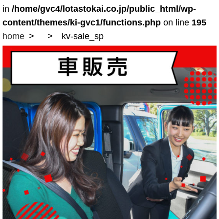
in
/home/gvc4/lotastokai.co.jp/public_html/wp-
content/themes/ki-gvc1/functions.php
on line
195
home
kv-sale_sp