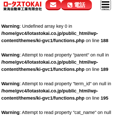
電話
花高松本店
大在店
マイカーリース
Warning
: Undefined array key 0 in
050-5264-4432
050-5264-4433
車販売
/home/gvc4/lotastokai.co.jp/public_html/wp-
9:00～18:00
9:00～18:00
content/themes/ki-gvc1/functions.php
on line
188
スマイル車検
鈑金・塗装
Warning
: Attempt to read property "parent" on null in
/home/gvc4/lotastokai.co.jp/public_html/wp-
点検・整備
content/themes/ki-gvc1/functions.php
on line
189
自動車保険
Warning
: Attempt to read property "term_id" on null in
ロードサービス
/home/gvc4/lotastokai.co.jp/public_html/wp-
レンタカー
content/themes/ki-gvc1/functions.php
on line
195
会社案内
Warning
: Attempt to read property "cat_name" on null