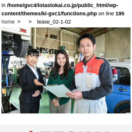
in
/home/gvc4/lotastokai.co.jp/public_html/wp-
content/themes/ki-gvc1/functions.php
on line
195
home
lease_02-1-02