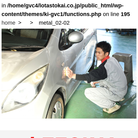
in
/home/gvc4/lotastokai.co.jp/public_html/wp-
content/themes/ki-gvc1/functions.php
on line
195
home
metal_02-02