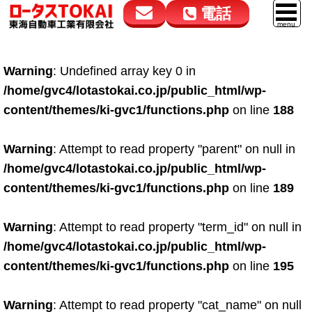
電話
花高松本店
大在店
マイカーリース
Warning
: Undefined array key 0 in
050-5264-4432
050-5264-4433
車販売
/home/gvc4/lotastokai.co.jp/public_html/wp-
9:00～18:00
9:00～18:00
content/themes/ki-gvc1/functions.php
on line
188
スマイル車検
鈑金・塗装
Warning
: Attempt to read property "parent" on null in
/home/gvc4/lotastokai.co.jp/public_html/wp-
点検・整備
content/themes/ki-gvc1/functions.php
on line
189
自動車保険
Warning
: Attempt to read property "term_id" on null in
ロードサービス
/home/gvc4/lotastokai.co.jp/public_html/wp-
レンタカー
content/themes/ki-gvc1/functions.php
on line
195
会社案内
Warning
: Attempt to read property "cat_name" on null