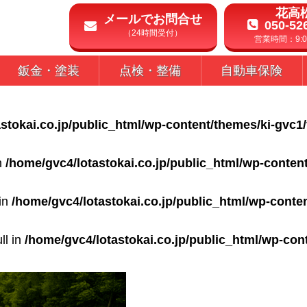
花高
メールでお問合せ
050-52
（24時間受付）
営業時間：9:00
鈑金・塗装
点検・整備
自動車保険
stokai.co.jp/public_html/wp-content/themes/ki-gvc1
in
/home/gvc4/lotastokai.co.jp/public_html/wp-conten
 in
/home/gvc4/lotastokai.co.jp/public_html/wp-conte
ll in
/home/gvc4/lotastokai.co.jp/public_html/wp-con