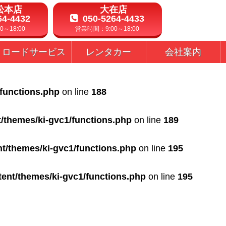
松本店
大在店
64-4432
050-5264-4433
～18:00
営業時間：9:00～18:00
ロードサービス
レンタカー
会社案内
/functions.php
on line
188
t/themes/ki-gvc1/functions.php
on line
189
nt/themes/ki-gvc1/functions.php
on line
195
tent/themes/ki-gvc1/functions.php
on line
195