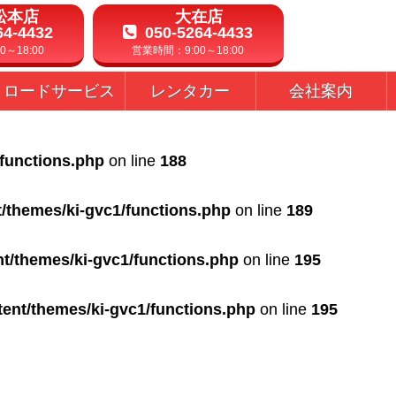
松本店
大在店
64-4432
050-5264-4433
～18:00
営業時間：9:00～18:00
ロードサービス
レンタカー
会社案内
/functions.php
on line
188
t/themes/ki-gvc1/functions.php
on line
189
nt/themes/ki-gvc1/functions.php
on line
195
tent/themes/ki-gvc1/functions.php
on line
195