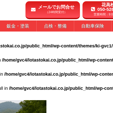
花高
メールでお問合せ
050-52
（24時間受付）
営業時間：9:00
鈑金・塗装
点検・整備
自動車保険
stokai.co.jp/public_html/wp-content/themes/ki-gvc1
in
/home/gvc4/lotastokai.co.jp/public_html/wp-conten
 in
/home/gvc4/lotastokai.co.jp/public_html/wp-conte
ll in
/home/gvc4/lotastokai.co.jp/public_html/wp-con