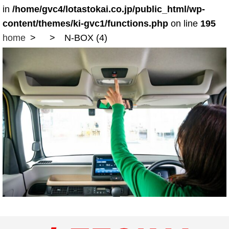
in
/home/gvc4/lotastokai.co.jp/public_html/wp-
content/themes/ki-gvc1/functions.php
on line
195
home
N-BOX (4)