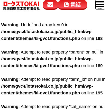
電話
花高松本店
大在店
マイカーリース
Warning
: Undefined array key 0 in
050-5264-4432
050-5264-4433
車販売
/home/gvc4/lotastokai.co.jp/public_html/wp-
9:00～18:00
9:00～18:00
content/themes/ki-gvc1/functions.php
on line
188
スマイル車検
鈑金・塗装
Warning
: Attempt to read property "parent" on null in
/home/gvc4/lotastokai.co.jp/public_html/wp-
点検・整備
content/themes/ki-gvc1/functions.php
on line
189
自動車保険
Warning
: Attempt to read property "term_id" on null in
ロードサービス
/home/gvc4/lotastokai.co.jp/public_html/wp-
レンタカー
content/themes/ki-gvc1/functions.php
on line
195
会社案内
Warning
: Attempt to read property "cat_name" on null