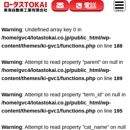
電話
花高松本店
大在店
マイカーリース
Warning
: Undefined array key 0 in
050-5264-4432
050-5264-4433
車販売
/home/gvc4/lotastokai.co.jp/public_html/wp-
9:00～18:00
9:00～18:00
content/themes/ki-gvc1/functions.php
on line
188
スマイル車検
鈑金・塗装
Warning
: Attempt to read property "parent" on null in
/home/gvc4/lotastokai.co.jp/public_html/wp-
点検・整備
content/themes/ki-gvc1/functions.php
on line
189
自動車保険
Warning
: Attempt to read property "term_id" on null in
ロードサービス
/home/gvc4/lotastokai.co.jp/public_html/wp-
レンタカー
content/themes/ki-gvc1/functions.php
on line
195
会社案内
Warning
: Attempt to read property "cat_name" on null