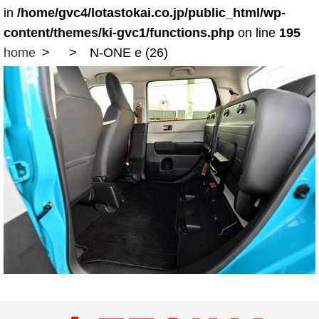
in
/home/gvc4/lotastokai.co.jp/public_html/wp-
content/themes/ki-gvc1/functions.php
on line
195
home
N-ONE e (26)