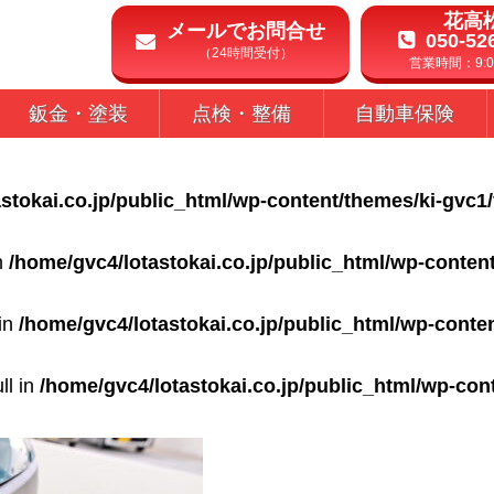
花高
メールでお問合せ
050-52
（24時間受付）
営業時間：9:00
鈑金・塗装
点検・整備
自動車保険
stokai.co.jp/public_html/wp-content/themes/ki-gvc1
in
/home/gvc4/lotastokai.co.jp/public_html/wp-conten
 in
/home/gvc4/lotastokai.co.jp/public_html/wp-conte
ll in
/home/gvc4/lotastokai.co.jp/public_html/wp-con