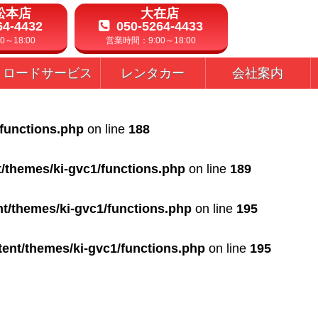
松本店
大在店
64-4432
050-5264-4433
～18:00
営業時間：9:00～18:00
ロードサービス
レンタカー
会社案内
/functions.php
on line
188
t/themes/ki-gvc1/functions.php
on line
189
nt/themes/ki-gvc1/functions.php
on line
195
tent/themes/ki-gvc1/functions.php
on line
195