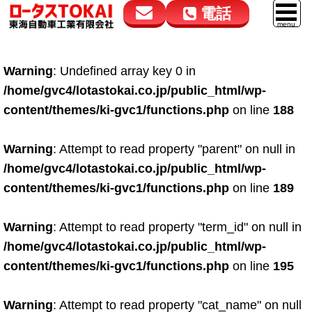
電話
花高松本店
大在店
マイカーリース
Warning
: Undefined array key 0 in
050-5264-4432
050-5264-4433
車販売
/home/gvc4/lotastokai.co.jp/public_html/wp-
9:00～18:00
9:00～18:00
content/themes/ki-gvc1/functions.php
on line
188
スマイル車検
鈑金・塗装
Warning
: Attempt to read property "parent" on null in
/home/gvc4/lotastokai.co.jp/public_html/wp-
点検・整備
content/themes/ki-gvc1/functions.php
on line
189
自動車保険
Warning
: Attempt to read property "term_id" on null in
ロードサービス
/home/gvc4/lotastokai.co.jp/public_html/wp-
レンタカー
content/themes/ki-gvc1/functions.php
on line
195
会社案内
Warning
: Attempt to read property "cat_name" on null