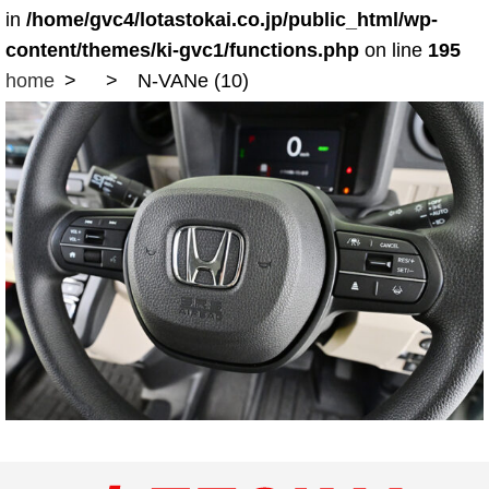
in
/home/gvc4/lotastokai.co.jp/public_html/wp-
content/themes/ki-gvc1/functions.php
on line
195
home
N-VANe (10)