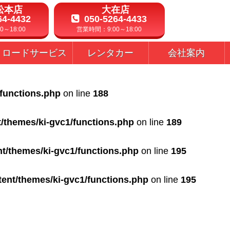
松本店
大在店
64-4432
050-5264-4433
～18:00
営業時間：9:00～18:00
ロードサービス
レンタカー
会社案内
/functions.php
on line
188
t/themes/ki-gvc1/functions.php
on line
189
nt/themes/ki-gvc1/functions.php
on line
195
tent/themes/ki-gvc1/functions.php
on line
195