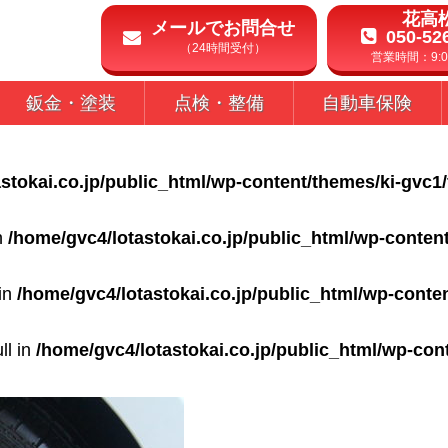
花高
メールでお問合せ
050-52
（24時間受付）
営業時間：9:00
鈑金・塗装
点検・整備
自動車保険
stokai.co.jp/public_html/wp-content/themes/ki-gvc1
in
/home/gvc4/lotastokai.co.jp/public_html/wp-conten
 in
/home/gvc4/lotastokai.co.jp/public_html/wp-conte
ll in
/home/gvc4/lotastokai.co.jp/public_html/wp-con