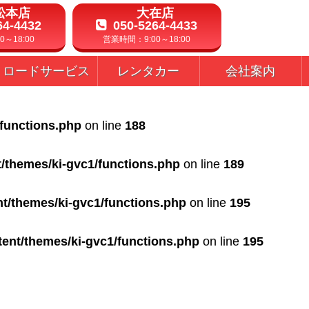
松本店
大在店
64-4432
050-5264-4433
～18:00
営業時間：9:00～18:00
ロードサービス
レンタカー
会社案内
/functions.php
on line
188
t/themes/ki-gvc1/functions.php
on line
189
nt/themes/ki-gvc1/functions.php
on line
195
tent/themes/ki-gvc1/functions.php
on line
195