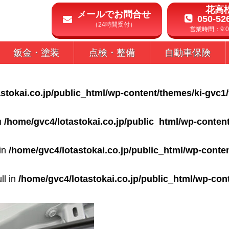
花高
メールでお問合せ
050-52
（24時間受付）
営業時間：9:00
鈑金・塗装
点検・整備
自動車保険
stokai.co.jp/public_html/wp-content/themes/ki-gvc1
in
/home/gvc4/lotastokai.co.jp/public_html/wp-conten
 in
/home/gvc4/lotastokai.co.jp/public_html/wp-conte
ll in
/home/gvc4/lotastokai.co.jp/public_html/wp-con