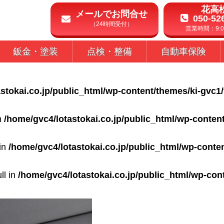
花高
メールでお問合せ
050-52
（24時間受付）
営業時間：9:00
鈑金・塗装
点検・整備
自動車保険
stokai.co.jp/public_html/wp-content/themes/ki-gvc1
in
/home/gvc4/lotastokai.co.jp/public_html/wp-conten
 in
/home/gvc4/lotastokai.co.jp/public_html/wp-conte
ll in
/home/gvc4/lotastokai.co.jp/public_html/wp-con