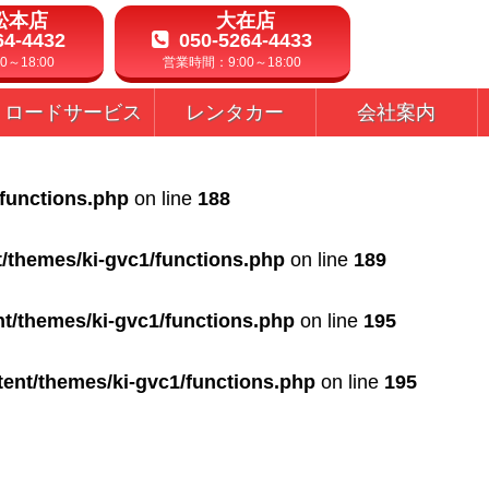
松本店
大在店
64-4432
050-5264-4433
～18:00
営業時間：9:00～18:00
ロードサービス
レンタカー
会社案内
/functions.php
on line
188
t/themes/ki-gvc1/functions.php
on line
189
nt/themes/ki-gvc1/functions.php
on line
195
tent/themes/ki-gvc1/functions.php
on line
195