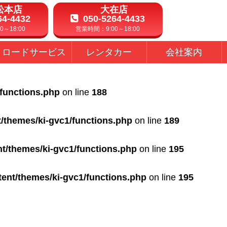
松本店
大在店
64-4432
050-5264-4433
～18:00
営業時間：9:00～18:00
ロードサービス
レンタカー
会社案内
/functions.php
on line
188
t/themes/ki-gvc1/functions.php
on line
189
nt/themes/ki-gvc1/functions.php
on line
195
tent/themes/ki-gvc1/functions.php
on line
195