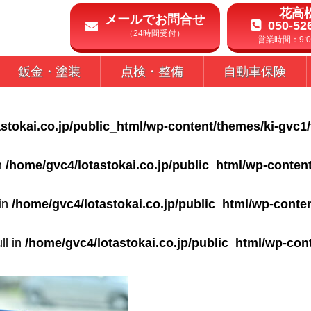
花高
メールでお問合せ
050-52
（24時間受付）
営業時間：9:00
鈑金・塗装
点検・整備
自動車保険
stokai.co.jp/public_html/wp-content/themes/ki-gvc1
in
/home/gvc4/lotastokai.co.jp/public_html/wp-conten
 in
/home/gvc4/lotastokai.co.jp/public_html/wp-conte
ll in
/home/gvc4/lotastokai.co.jp/public_html/wp-con