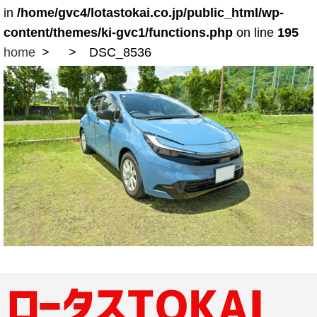
in
/home/gvc4/lotastokai.co.jp/public_html/wp-
content/themes/ki-gvc1/functions.php
on line
195
home
DSC_8536