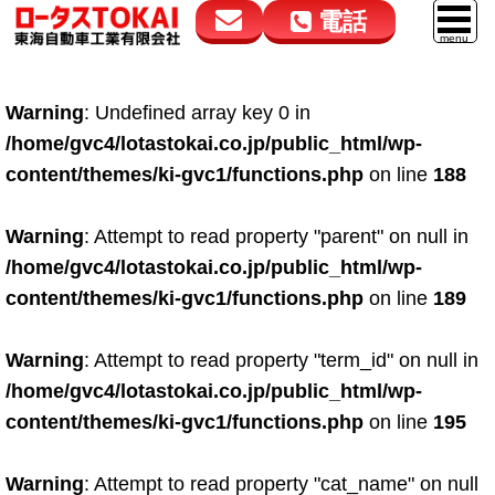
電話
花高松本店
大在店
マイカーリース
Warning
: Undefined array key 0 in
050-5264-4432
050-5264-4433
車販売
/home/gvc4/lotastokai.co.jp/public_html/wp-
9:00～18:00
9:00～18:00
content/themes/ki-gvc1/functions.php
on line
188
スマイル車検
鈑金・塗装
Warning
: Attempt to read property "parent" on null in
/home/gvc4/lotastokai.co.jp/public_html/wp-
点検・整備
content/themes/ki-gvc1/functions.php
on line
189
自動車保険
Warning
: Attempt to read property "term_id" on null in
ロードサービス
/home/gvc4/lotastokai.co.jp/public_html/wp-
レンタカー
content/themes/ki-gvc1/functions.php
on line
195
会社案内
Warning
: Attempt to read property "cat_name" on null