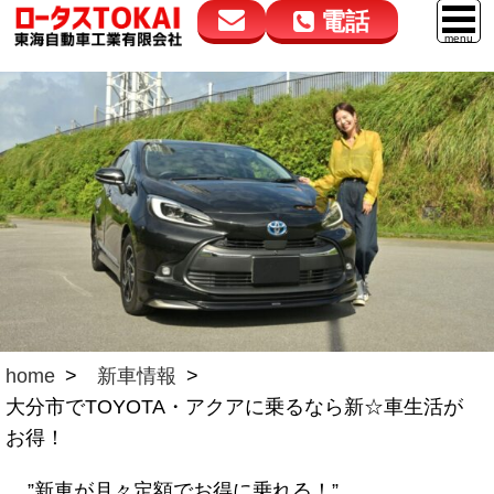
電話
花高松本店
大在店
マイカーリース
050-5264-4432
050-5264-4433
車販売
9:00～18:00
9:00～18:00
スマイル車検
鈑金・塗装
点検・整備
自動車保険
ロードサービス
home
新車情報
大分市でTOYOTA・アクアに乗るなら新☆車生活が
レンタカー
お得！
会社案内
”新車が月々定額でお得に乗れる！”