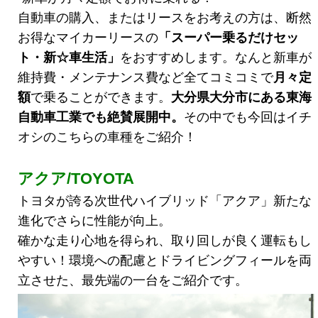
自動車の購入、またはリースをお考えの方は、断然
お得なマイカーリースの
「スーパー乗るだけセッ
ト・新☆車生活
」
をおすすめします。なんと新車が
維持費・メンテナンス費など全てコミコミで
月々定
額
で乗ることができます。
大分県大分市にある東海
自動車工業でも絶賛展開中。
その中でも今回はイチ
オシのこちらの車種をご紹介！
アクア/TOYOTA
トヨタが誇る次世代ハイブリッド「アクア」新たな
進化でさらに性能が向上。
確かな走り心地を得られ、取り回しが良く運転もし
やすい！環境への配慮とドライビングフィールを両
立させた、最先端の一台をご紹介です。