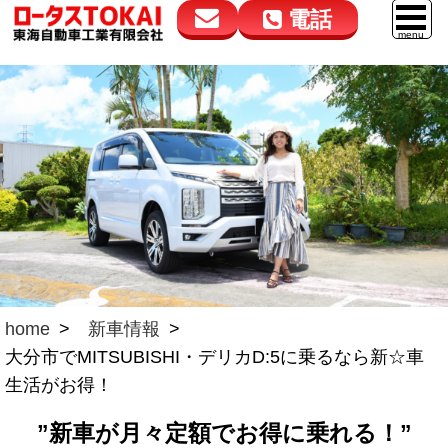
電話
花高松本店
大在店
マイカーリース
050-5264-4432
050-5264-4433
車販売
9:00～18:00
9:00～18:00
スマイル車検
鈑金・塗装
点検・整備
自動車保険
home
新車情報
ロードサービス
大分市でMITSUBISHI・デリカD:5に乗るなら新☆車
レンタカー
生活がお得！
会社案内
”新車が月々定額でお得に乗れる！”