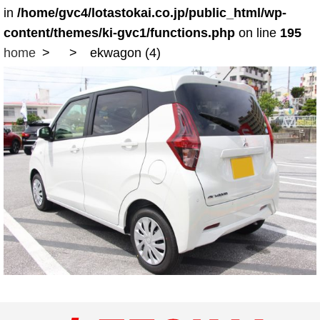
in
/home/gvc4/lotastokai.co.jp/public_html/wp-
content/themes/ki-gvc1/functions.php
on line
195
home
ekwagon (4)