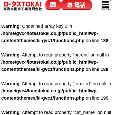
電話
花高松本店
大在店
マイカーリース
Warning
: Undefined array key 0 in
050-5264-4432
050-5264-4433
車販売
/home/gvc4/lotastokai.co.jp/public_html/wp-
9:00～18:00
9:00～18:00
content/themes/ki-gvc1/functions.php
on line
188
スマイル車検
鈑金・塗装
Warning
: Attempt to read property "parent" on null in
/home/gvc4/lotastokai.co.jp/public_html/wp-
点検・整備
content/themes/ki-gvc1/functions.php
on line
189
自動車保険
Warning
: Attempt to read property "term_id" on null in
ロードサービス
/home/gvc4/lotastokai.co.jp/public_html/wp-
レンタカー
content/themes/ki-gvc1/functions.php
on line
195
会社案内
Warning
: Attempt to read property "cat_name" on null