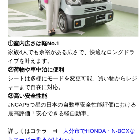
①室内広さは軽No.1
家族4人でも余裕がある広さで、快適なロングドラ
イブを叶えます。
②荷物や車中泊に便利
シートは多様にモードを変更可能。買い物からレジ
ャーまで自在に対応。
③高い安全性能
JNCAP5つ星の日本の自動車安全性能評価における
最高評価！安心できる軽自動車。
詳しくはコチラ ⇉
大分市でHONDA・N-BOXな
らスーパー乗るだけセット