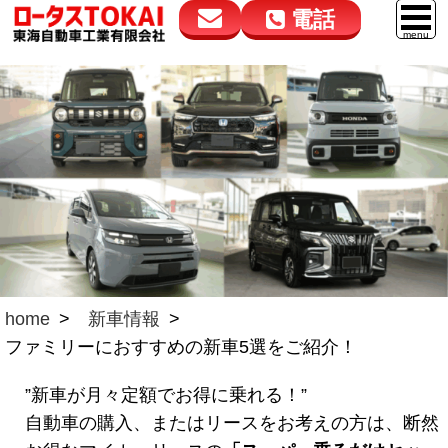
電話
花高松本店
大在店
マイカーリース
050-5264-4432
050-5264-4433
車販売
9:00～18:00
9:00～18:00
スマイル車検
鈑金・塗装
点検・整備
自動車保険
home
新車情報
ロードサービス
ファミリーにおすすめの新車5選をご紹介！
レンタカー
”新車が月々定額でお得に乗れる！”
会社案内
自動車の購入、またはリースをお考えの方は、断然