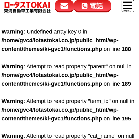
電話
花高松本店
大在店
マイカーリース
Warning
: Undefined array key 0 in
050-5264-4432
050-5264-4433
車販売
/home/gvc4/lotastokai.co.jp/public_html/wp-
9:00～18:00
9:00～18:00
content/themes/ki-gvc1/functions.php
on line
188
スマイル車検
鈑金・塗装
Warning
: Attempt to read property "parent" on null in
/home/gvc4/lotastokai.co.jp/public_html/wp-
点検・整備
content/themes/ki-gvc1/functions.php
on line
189
自動車保険
Warning
: Attempt to read property "term_id" on null in
ロードサービス
/home/gvc4/lotastokai.co.jp/public_html/wp-
レンタカー
content/themes/ki-gvc1/functions.php
on line
195
会社案内
Warning
: Attempt to read property "cat_name" on null