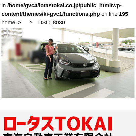
in
/home/gvc4/lotastokai.co.jp/public_html/wp-
content/themes/ki-gvc1/functions.php
on line
195
home
DSC_8030