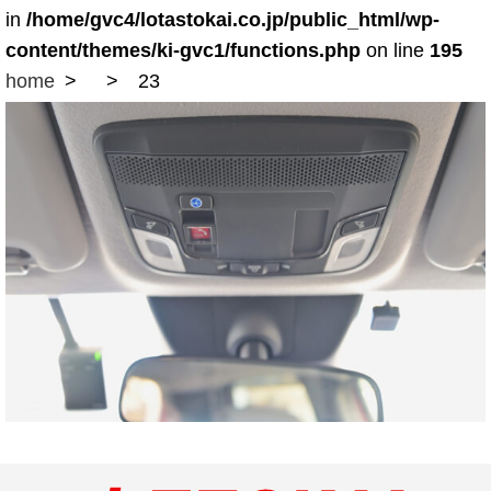
in
/home/gvc4/lotastokai.co.jp/public_html/wp-
content/themes/ki-gvc1/functions.php
on line
195
home
23