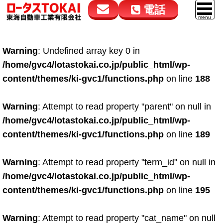
電話
花高松本店
大在店
マイカーリース
Warning
: Undefined array key 0 in
050-5264-4432
050-5264-4433
車販売
/home/gvc4/lotastokai.co.jp/public_html/wp-
9:00～18:00
9:00～18:00
content/themes/ki-gvc1/functions.php
on line
188
スマイル車検
鈑金・塗装
Warning
: Attempt to read property "parent" on null in
/home/gvc4/lotastokai.co.jp/public_html/wp-
点検・整備
content/themes/ki-gvc1/functions.php
on line
189
自動車保険
Warning
: Attempt to read property "term_id" on null in
ロードサービス
/home/gvc4/lotastokai.co.jp/public_html/wp-
レンタカー
content/themes/ki-gvc1/functions.php
on line
195
会社案内
Warning
: Attempt to read property "cat_name" on null