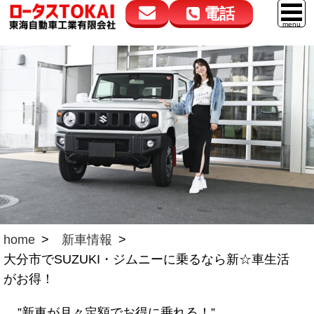
電話
花高松本店
大在店
マイカーリース
050-5264-4432
050-5264-4433
車販売
9:00～18:00
9:00～18:00
スマイル車検
鈑金・塗装
点検・整備
自動車保険
ロードサービス
home
新車情報
大分市でSUZUKI・ジムニーに乗るなら新☆車生活
レンタカー
がお得！
会社案内
”新車が月々定額でお得に乗れる！”