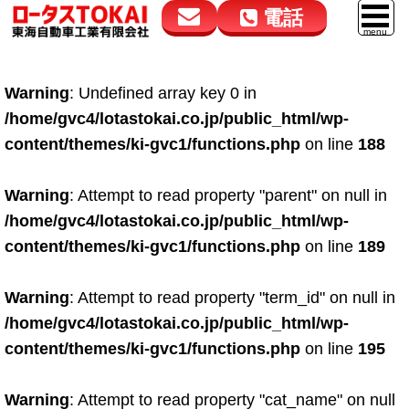
電話
花高松本店
大在店
マイカーリース
Warning
: Undefined array key 0 in
050-5264-4432
050-5264-4433
車販売
/home/gvc4/lotastokai.co.jp/public_html/wp-
9:00～18:00
9:00～18:00
content/themes/ki-gvc1/functions.php
on line
188
スマイル車検
鈑金・塗装
Warning
: Attempt to read property "parent" on null in
/home/gvc4/lotastokai.co.jp/public_html/wp-
点検・整備
content/themes/ki-gvc1/functions.php
on line
189
自動車保険
Warning
: Attempt to read property "term_id" on null in
ロードサービス
/home/gvc4/lotastokai.co.jp/public_html/wp-
レンタカー
content/themes/ki-gvc1/functions.php
on line
195
会社案内
Warning
: Attempt to read property "cat_name" on null