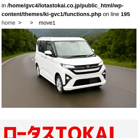
in
/home/gvc4/lotastokai.co.jp/public_html/wp-
content/themes/ki-gvc1/functions.php
on line
195
home
move1