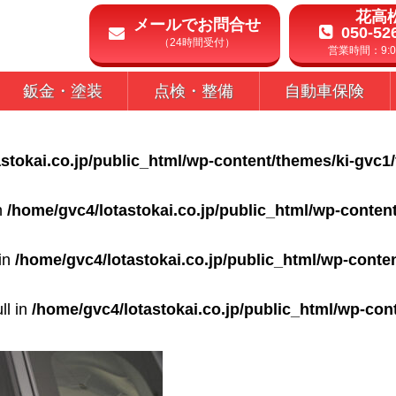
花高
メールでお問合せ
050-52
（24時間受付）
営業時間：9:00
鈑金・塗装
点検・整備
自動車保険
stokai.co.jp/public_html/wp-content/themes/ki-gvc1
in
/home/gvc4/lotastokai.co.jp/public_html/wp-conten
 in
/home/gvc4/lotastokai.co.jp/public_html/wp-conte
ll in
/home/gvc4/lotastokai.co.jp/public_html/wp-con