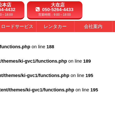
松本店
大在店
64-4432
050-5264-4433
～18:00
営業時間：9:00～18:00
ロードサービス
レンタカー
会社案内
/functions.php
on line
188
t/themes/ki-gvc1/functions.php
on line
189
nt/themes/ki-gvc1/functions.php
on line
195
tent/themes/ki-gvc1/functions.php
on line
195