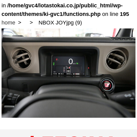
in
/home/gvc4/lotastokai.co.jp/public_html/wp-
content/themes/ki-gvc1/functions.php
on line
195
home
NBOX JOYjpg (9)