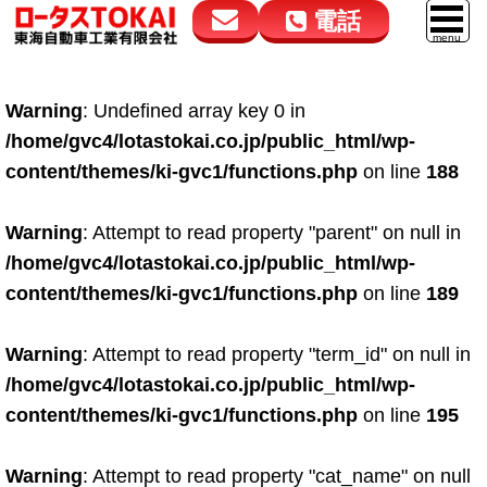
電話
花高松本店
大在店
マイカーリース
Warning
: Undefined array key 0 in
050-5264-4432
050-5264-4433
車販売
/home/gvc4/lotastokai.co.jp/public_html/wp-
9:00～18:00
9:00～18:00
content/themes/ki-gvc1/functions.php
on line
188
スマイル車検
鈑金・塗装
Warning
: Attempt to read property "parent" on null in
/home/gvc4/lotastokai.co.jp/public_html/wp-
点検・整備
content/themes/ki-gvc1/functions.php
on line
189
自動車保険
Warning
: Attempt to read property "term_id" on null in
ロードサービス
/home/gvc4/lotastokai.co.jp/public_html/wp-
レンタカー
content/themes/ki-gvc1/functions.php
on line
195
会社案内
Warning
: Attempt to read property "cat_name" on null