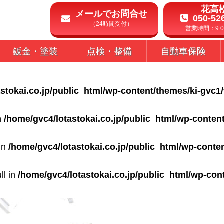
花高
メールでお問合せ
050-52
（24時間受付）
営業時間：9:00
鈑金・塗装
点検・整備
自動車保険
stokai.co.jp/public_html/wp-content/themes/ki-gvc1
in
/home/gvc4/lotastokai.co.jp/public_html/wp-conten
 in
/home/gvc4/lotastokai.co.jp/public_html/wp-conte
ll in
/home/gvc4/lotastokai.co.jp/public_html/wp-con