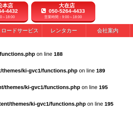
松本店
大在店
64-4432
050-5264-4433
～18:00
営業時間：9:00～18:00
ロードサービス
レンタカー
会社案内
/functions.php
on line
188
t/themes/ki-gvc1/functions.php
on line
189
nt/themes/ki-gvc1/functions.php
on line
195
tent/themes/ki-gvc1/functions.php
on line
195