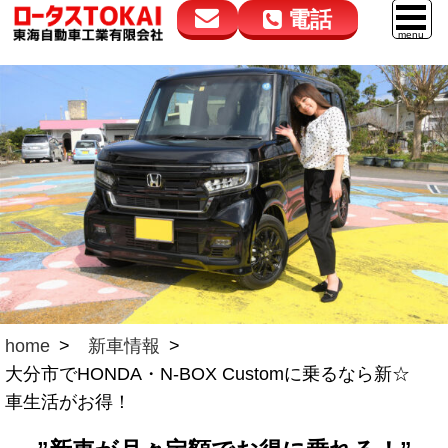
電話
花高松本店
大在店
マイカーリース
050-5264-4432
050-5264-4433
車販売
9:00～18:00
9:00～18:00
スマイル車検
鈑金・塗装
点検・整備
自動車保険
ロードサービス
home
新車情報
大分市でHONDA・N-BOX Customに乗るなら新☆
レンタカー
車生活がお得！
会社案内