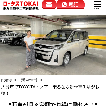
電話
花高松本店
大在店
マイカーリース
050-5264-4432
050-5264-4433
車販売
9:00～18:00
9:00～18:00
スマイル車検
鈑金・塗装
点検・整備
自動車保険
ロードサービス
home
新車情報
大分市でTOYOTA・ノアに乗るなら新☆車生活がお
レンタカー
得！
会社案内
”新車が月々定額でお得に乗れる！”