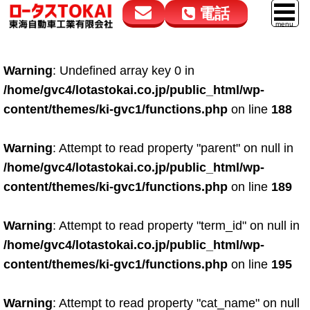
電話
花高松本店
大在店
マイカーリース
Warning
: Undefined array key 0 in
050-5264-4432
050-5264-4433
車販売
/home/gvc4/lotastokai.co.jp/public_html/wp-
9:00～18:00
9:00～18:00
content/themes/ki-gvc1/functions.php
on line
188
スマイル車検
鈑金・塗装
Warning
: Attempt to read property "parent" on null in
/home/gvc4/lotastokai.co.jp/public_html/wp-
点検・整備
content/themes/ki-gvc1/functions.php
on line
189
自動車保険
Warning
: Attempt to read property "term_id" on null in
ロードサービス
/home/gvc4/lotastokai.co.jp/public_html/wp-
レンタカー
content/themes/ki-gvc1/functions.php
on line
195
会社案内
Warning
: Attempt to read property "cat_name" on null