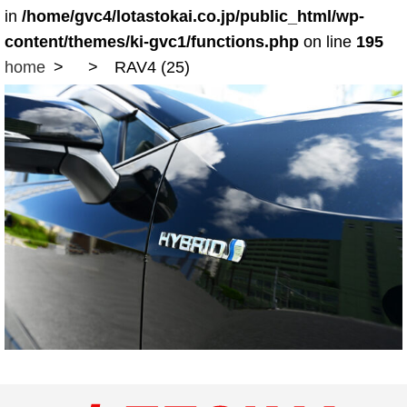
in
/home/gvc4/lotastokai.co.jp/public_html/wp-
content/themes/ki-gvc1/functions.php
on line
195
home
RAV4 (25)