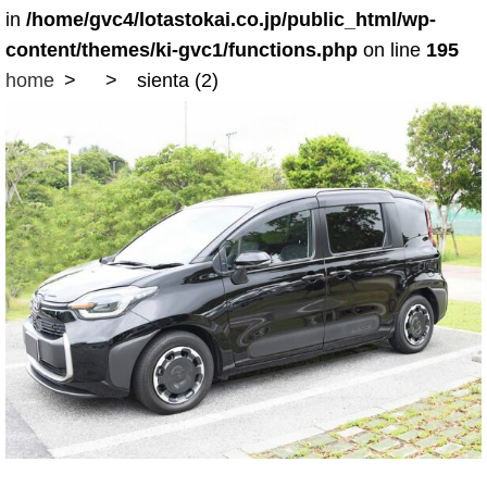
in
/home/gvc4/lotastokai.co.jp/public_html/wp-
content/themes/ki-gvc1/functions.php
on line
195
home
sienta (2)