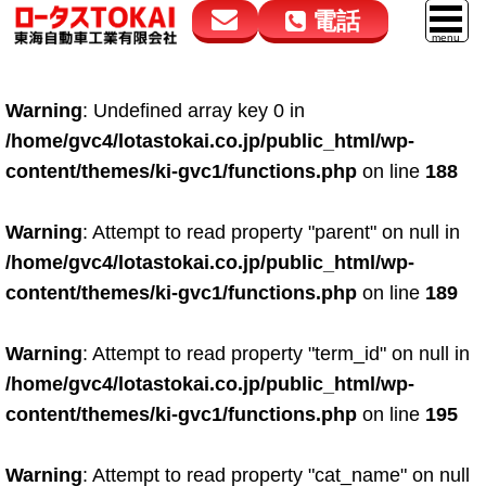
電話
花高松本店
大在店
マイカーリース
Warning
: Undefined array key 0 in
050-5264-4432
050-5264-4433
車販売
/home/gvc4/lotastokai.co.jp/public_html/wp-
9:00～18:00
9:00～18:00
content/themes/ki-gvc1/functions.php
on line
188
スマイル車検
鈑金・塗装
Warning
: Attempt to read property "parent" on null in
/home/gvc4/lotastokai.co.jp/public_html/wp-
点検・整備
content/themes/ki-gvc1/functions.php
on line
189
自動車保険
Warning
: Attempt to read property "term_id" on null in
ロードサービス
/home/gvc4/lotastokai.co.jp/public_html/wp-
レンタカー
content/themes/ki-gvc1/functions.php
on line
195
会社案内
Warning
: Attempt to read property "cat_name" on null