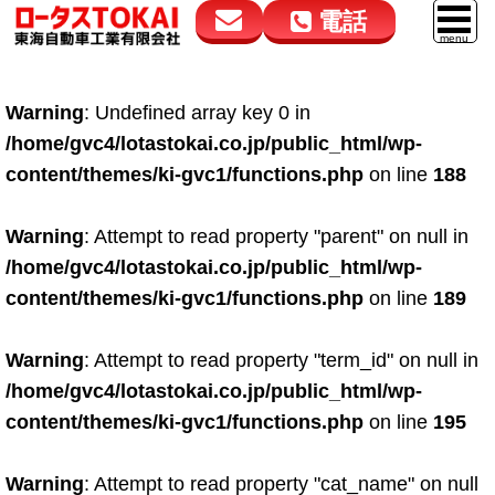
電話
花高松本店
大在店
マイカーリース
Warning
: Undefined array key 0 in
050-5264-4432
050-5264-4433
車販売
/home/gvc4/lotastokai.co.jp/public_html/wp-
9:00～18:00
9:00～18:00
content/themes/ki-gvc1/functions.php
on line
188
スマイル車検
鈑金・塗装
Warning
: Attempt to read property "parent" on null in
/home/gvc4/lotastokai.co.jp/public_html/wp-
点検・整備
content/themes/ki-gvc1/functions.php
on line
189
自動車保険
Warning
: Attempt to read property "term_id" on null in
ロードサービス
/home/gvc4/lotastokai.co.jp/public_html/wp-
レンタカー
content/themes/ki-gvc1/functions.php
on line
195
会社案内
Warning
: Attempt to read property "cat_name" on null