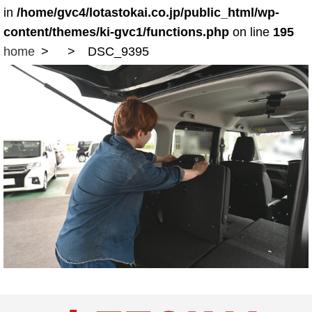
in
/home/gvc4/lotastokai.co.jp/public_html/wp-
content/themes/ki-gvc1/functions.php
on line
195
home
DSC_9395