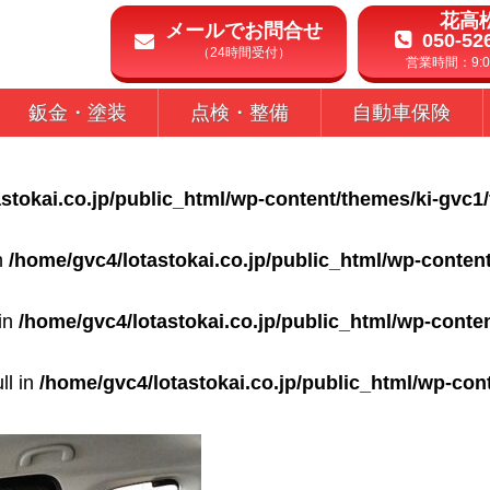
花高
メールでお問合せ
050-52
（24時間受付）
営業時間：9:00
鈑金・塗装
点検・整備
自動車保険
stokai.co.jp/public_html/wp-content/themes/ki-gvc1
in
/home/gvc4/lotastokai.co.jp/public_html/wp-conten
 in
/home/gvc4/lotastokai.co.jp/public_html/wp-conte
ll in
/home/gvc4/lotastokai.co.jp/public_html/wp-con