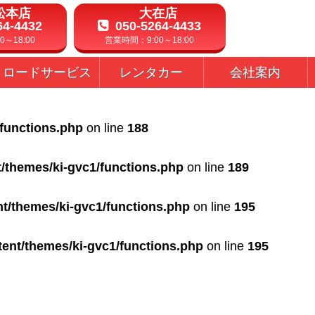
松本店
大在店
64-4432
050-5264-4433
～18:00
営業時間：9:00～18:00
ロードサービス
レンタカー
会社案内
/functions.php
on line
188
t/themes/ki-gvc1/functions.php
on line
189
nt/themes/ki-gvc1/functions.php
on line
195
tent/themes/ki-gvc1/functions.php
on line
195